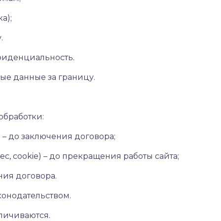
а);
.
фиденциальность.
ые данные за границу.
обработки:
l) – до заключения договора;
ес, cookie) – до прекращения работы сайта;
ния договора.
аконодательством.
личиваются.