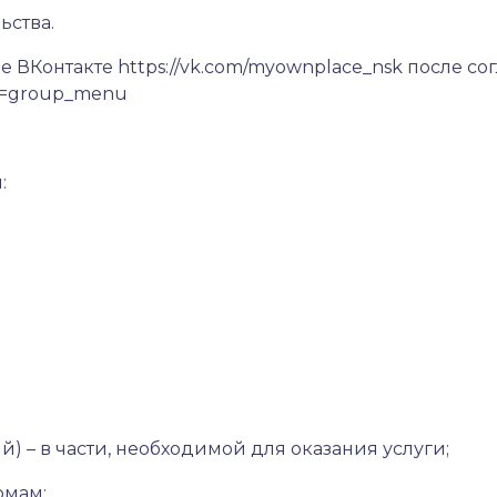
ьства.
е ВКонтакте
https://vk.com/myownplace_nsk
после со
ef=group_menu
:
й) – в части, необходимой для оказания услуги;
рмам;