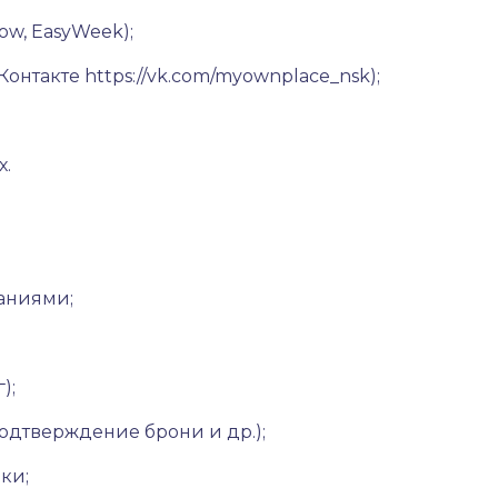
ow, EasyWeek);
ВКонтакте
https://vk.com/myownplace_nsk
);
х.
ваниями;
);
подтверждение брони и др.);
ки;