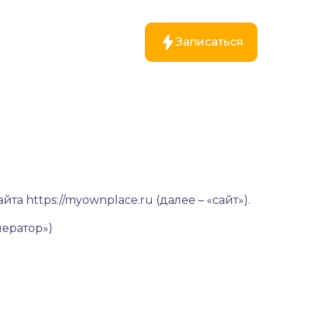
Записаться
айта
https://myownplace.ru
(далее – «сайт»).
ератор»)