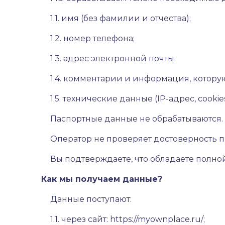
1.1. имя (без фамилии и отчества);
1.2. номер телефона;
1.3. адрес электронной почты
1.4. комментарии и информация, котор
1.5. технические данные (IP-адрес, cooki
Паспортные данные не обрабатываются.
Оператор не проверяет достоверность пр
Вы подтверждаете, что обладаете полно
Как мы получаем данные?
Данные поступают:
1.1. через сайт:
https://myownplace.ru/
;